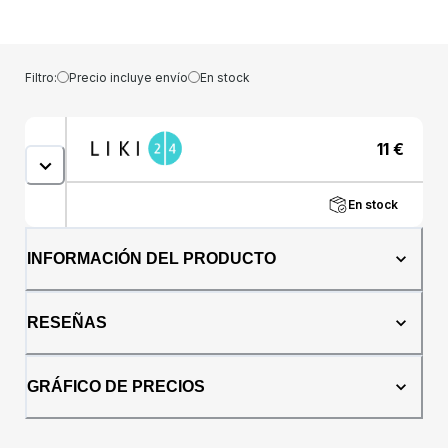
categorías Electrónica bajo el árbol, Duchas
bucales y Boca y dientes. Ahora puedes
comprar el producto con un 0% de
descuento. Si no está seguro de la elección
Filtro:
Precio incluye envío
En stock
de este producto, inspírese en la categoría
Cabezales de repuesto para irrigadores
bucales.
11
€
En stock
INFORMACIÓN DEL PRODUCTO
RESEÑAS
GRÁFICO DE PRECIOS