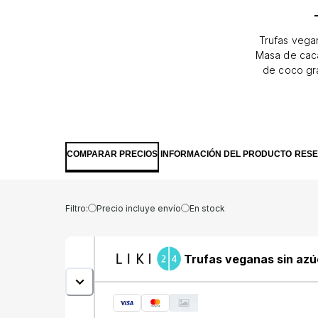
Trufas vegan
Masa de caca
de coco gra
integral de 
Aceite, caca
una unida
gluten. Mante
kJ /361 kcal
COMPARAR PRECIOS
INFORMACIÓN DEL PRODUCTO
RES
Filtro:
Precio incluye envío
En stock
Trufas veganas sin azú