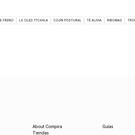
DE FRENO
LG OLED 77C44LA
COJÍN POSTURAL
TÉ ALIVIA
RIBOMAG
TRO
About Compira
Guías
Tiendas