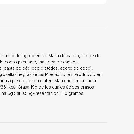
car añadido.Ingredientes: Masa de cacao, sirope de
r de coco granulado, manteca de cacao),
, pasta de dátil eco dietética, aceite de coco),
grosellas negras secas.Precauciones: Producido en
rinas que contienen gluten. Mantener en un lugar
 /361 kcal Grasa 19g de los cuales ácidos grasos
eína 6g Sal 0,55gPresentación: 140 gramos