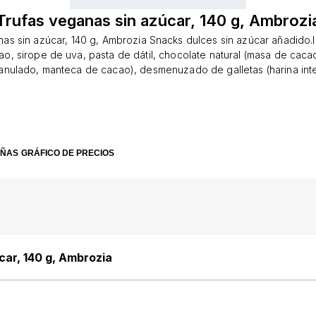
Trufas veganas sin azúcar, 140 g, Ambrozi
as sin azúcar, 140 g, Ambrozia Snacks dulces sin azúcar añadido.
o, sirope de uva, pasta de dátil, chocolate natural (masa de caca
nulado, manteca de cacao), desmenuzado de galletas (harina inte
espelta, pasta de dátil eco dietética, aceite de coco), manteca de
o natural en polvo, nueces, grosellas negras secas.Precauciones:
d donde se procesan frutos secos, soja, frutos secos, harinas que
ner en un lugar seco y fresco.Valores nutricionales 100g: Valor e
 Grasa 19g de los cuales ácidos grasos saturados 10g Carbohidrat
EÑAS
GRÁFICO DE PRECIOS
cuales azúcares 23g Proteína 6g Sal 0,55gPresentación: 140 gramo
car, 140 g, Ambrozia