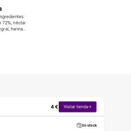
a
Ingredientes:
o 72%, néctar
gral, harina
 cacao, coco.
 Producido en
 contienen
nergético 1509
os 39g de los
s
4
€
Visitar tienda
En stock