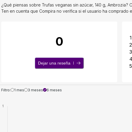
¿Qué piensas sobre Trufas veganas sin azúcar, 140 g, Ambrozia? Co
Ten en cuenta que Compira no verifica si el usuario ha comprado e
0
1
2
3
Dejar una reseña
5
Filtro:
1 mes
3 meses
6 meses