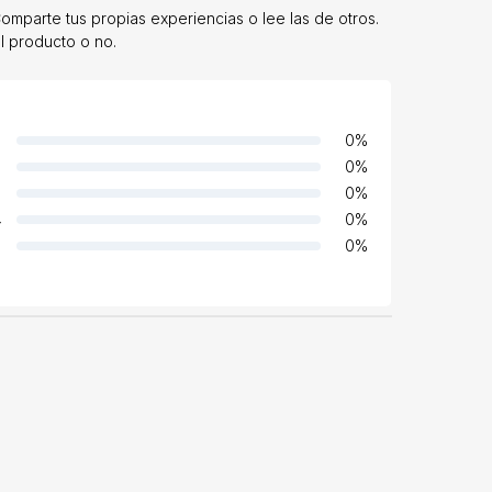
mparte tus propias experiencias o lee las de otros.
l producto o no.
0
%
0
%
0
%
4
0
%
0
%