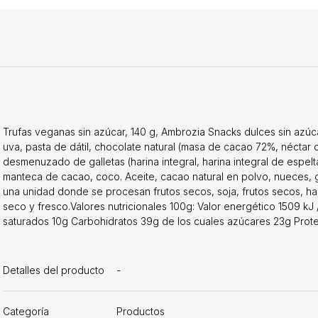
Trufas veganas sin azúcar, 140 g, Ambrozia Snacks dulces sin azú
uva, pasta de dátil, chocolate natural (masa de cacao 72%, nécta
desmenuzado de galletas (harina integral, harina integral de espelta
manteca de cacao, coco. Aceite, cacao natural en polvo, nueces, 
una unidad donde se procesan frutos secos, soja, frutos secos, ha
seco y fresco.Valores nutricionales 100g: Valor energético 1509 kJ
saturados 10g Carbohidratos 39g de los cuales azúcares 23g Prot
Detalles del producto
-
Categoría
Productos