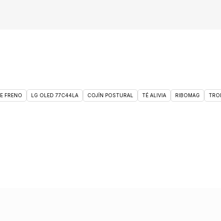
DE FRENO
LG OLED 77C44LA
COJÍN POSTURAL
TÉ ALIVIA
RIBOMAG
TRO