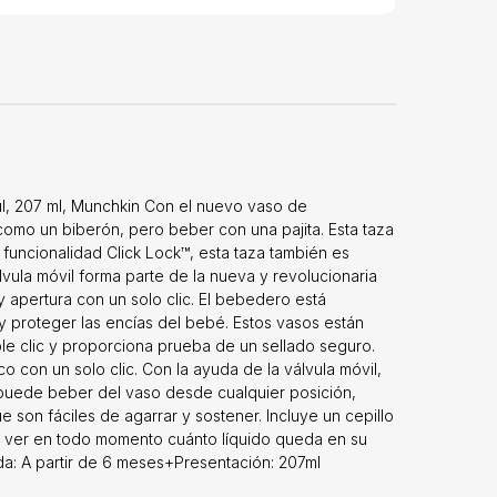
zul, 207 ml, Munchkin Con el nuevo vaso de
 como un biberón, pero beber con una pajita. Esta taza
 funcionalidad Click Lock™, esta taza también es
álvula móvil forma parte de la nueva y revolucionaria
 apertura con un solo clic. El bebedero está
a y proteger las encías del bebé. Estos vasos están
e clic y proporciona prueba de un sellado seguro.
o con un solo clic. Con la ayuda de la válvula móvil,
ño puede beber del vaso desde cualquier posición,
 son fáciles de agarrar y sostener. Incluye un cepillo
ite ver en todo momento cuánto líquido queda en su
ada: A partir de 6 meses+Presentación: 207ml