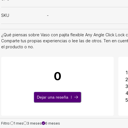
SKU
-
¿Qué piensas sobre Vaso con pajita flexible Any Angle Click Lock 
Comparte tus propias experiencias o lee las de otros. Ten en cuen
el producto o no.
0
1
2
3
Dejar una reseña
5
Filtro:
1 mes
3 meses
6 meses