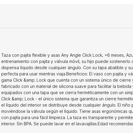
Taza con pajita flexible y asas Any Angle Click Lock, +6 meses, A
entrenamiento con pajita y válvula móvil, su hijo puede sostenerlo
dispensa líquido desde cualquier ángulo. Con su tapa abatible y su
perfecta para usar mientras viaja.Beneficios: El vaso con pajita y v
gama Click &amp; Lock que cuenta con un sistema único de cierre y
fabricado con un material de silicona suave para facilitar la bebid
equipados con una tapa que se cierra herméticamente con un simpl
Click &amp; Lock - el único sistema que garantiza un cierre hermétic
el líquido del interior se distribuye desde cualquier ángulo. El ni
moviéndose la válvula según el líquido. Tiene asas ergonómicas que
con pajita para una fácil limpieza. La taza es transparente y perm
interior. Sin BPA. Se puede lavar en el lavavajillas.Edad recomend