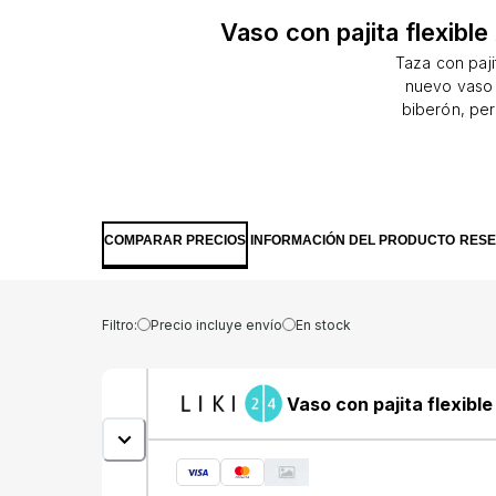
Vaso con pajita flexibl
Taza con paji
nuevo vaso 
biberón, per
su tapa ab
mientras 
revolucionar
con un solo c
bebida y pr
COMPARAR PRECIOS
INFORMACIÓN DEL PRODUCTO
RES
cierra hermé
&amp; Lock
ayuda de la v
puede bebe
Filtro:
Precio incluye envío
En stock
Tiene asas e
para una 
líquido qued
Vaso con pajita flexibl