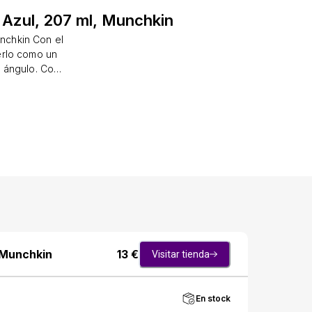
, Azul, 207 ml, Munchkin
unchkin Con el
erlo como un
r ángulo. Con
a para usar
la nueva y
re y apertura
a facilitar la
 tapa que se
seguro. Click
lic. Con la
ngulo. El niño
el líquido.
lo con pajita
nto cuánto
ecomendada: A
, Munchkin
13
€
Visitar tienda
En stock