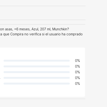
con asas, +6 meses, Azul, 207 ml, Munchkin?
ta que Compira no verifica si el usuario ha comprado
0
%
0
%
0
%
4
0
%
0
%