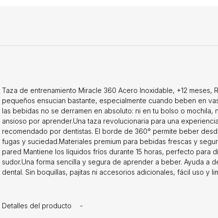
Taza de entrenamiento Miracle 360 ​​Acero Inoxidable, +12 meses, R
pequeños ensucian bastante, especialmente cuando beben en vas
las bebidas no se derramen en absoluto: ni en tu bolso o mochila, ni
ansioso por aprender.Una taza revolucionaria para una experiencia
recomendado por dentistas. El borde de 360° permite beber desde 
fugas y suciedad.Materiales premium para bebidas frescas y segu
pared Mantiene los líquidos fríos durante 15 horas, perfecto para dí
sudor.Una forma sencilla y segura de aprender a beber. Ayuda a de
dental. Sin boquillas, pajitas ni accesorios adicionales, fácil uso y 
Detalles del producto
-