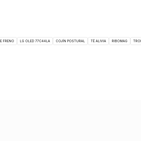
DE FRENO
LG OLED 77C44LA
COJÍN POSTURAL
TÉ ALIVIA
RIBOMAG
TRO