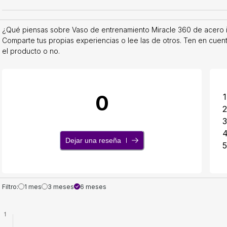
¿Qué piensas sobre Vaso de entrenamiento Miracle 360 de acero i
Comparte tus propias experiencias o lee las de otros. Ten en cuen
el producto o no.
0
1
2
3
Dejar una reseña
5
Filtro:
1 mes
3 meses
6 meses