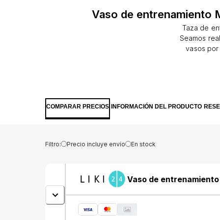
Vaso de entrenamiento M
Taza de ent
Seamos real
vasos por
absoluto: ni 
por aprender
fugas recome
la taza. Aut
seguridad. U
COMPARAR PRECIOS
INFORMACIÓN DEL PRODUCTO
RES
durante 1
sudor.Una fo
la boca y fav
Filtro:
Precio incluye envío
En stock
Vaso de entrenamiento 