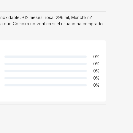
noxidable, +12 meses, rosa, 296 ml, Munchkin?
ta que Compira no verifica si el usuario ha comprado
0
%
0
%
0
%
4
0
%
0
%