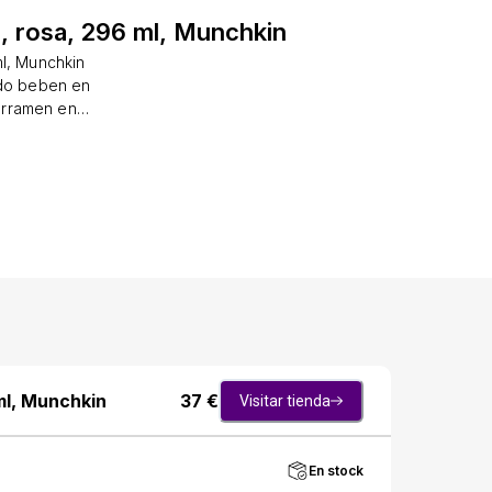
, rosa, 296 ml, Munchkin
ml, Munchkin
ndo beben en
erramen en
u hijo ansioso
novador y sin
quier lado de
das frescas y
íquidos fríos
piar y sin
s músculos de
s, fácil uso y
ml, Munchkin
37
€
Visitar tienda
En stock