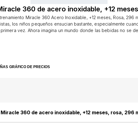
iracle 360 de acero inoxidable, +12 meses
renamiento Miracle 360 ​​Acero Inoxidable, +12 meses, Rosa, 296 
istas, los niños pequeños ensucian bastante, especialmente cua
 primera vez. Ahora imagina un mundo donde las bebidas no se d
en tu bolso o mochila, ni en tu mesita de noche, ni siquiera sobre t
.Una taza revolucionaria para una experiencia sin fugas Diseño in
ndado por dentistas. El borde de 360° permite beber desde cual
osellado para evitar fugas y suciedad.Materiales premium para bebi
na taza premium de acero inoxidable de doble pared Mantiene los l
EÑAS
GRÁFICO DE PRECIOS
5 horas, perfecto para días llenos de aventuras Durable, fácil de lim
rma sencilla y segura de aprender a beber. Ayuda a desarrollar lo
orece la salud dental. Sin boquillas, pajitas ni accesorios adicionale
limpieza. Apto para niños a partir de 12 meses+
Miracle 360 de acero inoxidable, +12 meses, rosa, 296 