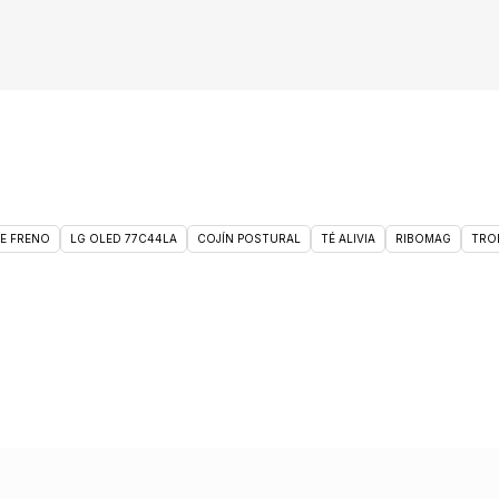
DE FRENO
LG OLED 77C44LA
COJÍN POSTURAL
TÉ ALIVIA
RIBOMAG
TRO