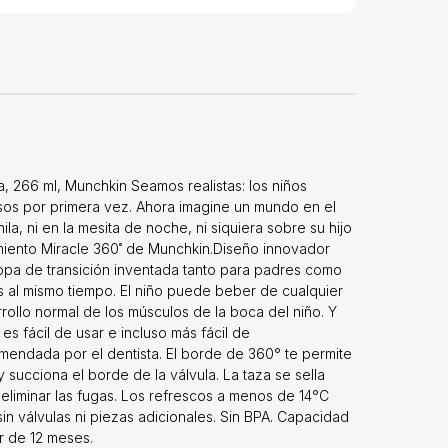
, 266 ml, Munchkin Seamos realistas: los niños
s por primera vez. Ahora imagine un mundo en el
a, ni en la mesita de noche, ni siquiera sobre su hijo
amiento Miracle 360˚ de Munchkin.Diseño innovador
 copa de transición inventada tanto para padres como
os al mismo tiempo. El niño puede beber de cualquier
rollo normal de los músculos de la boca del niño. Y
 es fácil de usar e incluso más fácil de
omendada por el dentista. El borde de 360° te permite
 succiona el borde de la válvula. La taza se sella
liminar las fugas. Los refrescos a menos de 14°C
sin válvulas ni piezas adicionales. Sin BPA. Capacidad
r de 12 meses.