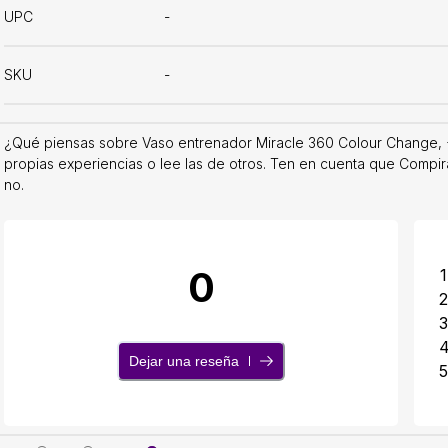
UPC
-
SKU
-
¿Qué piensas sobre Vaso entrenador Miracle 360 Colour Change, 
propias experiencias o lee las de otros. Ten en cuenta que Compira
no.
0
1
2
3
Dejar una reseña
5