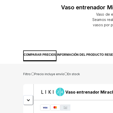
Vaso entrenador Mi
Vaso de e
Seamos real
vasos por p
absoluto: ni 
por ap
Munchkin.Dise
copa de tr
apoya la sal
COMPARAR PRECIOS
INFORMACIÓN DEL PRODUCTO
RES
de la taza, c
la boca del
fácil de usa
pico recomen
Filtro:
Precio incluye envío
En stock
de la taza;
automática
refrescos
Vaso entrenador Miracl
limpiar, si