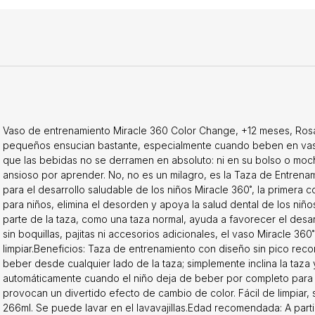
Vaso de entrenamiento Miracle 360 ​​Color Change, +12 meses, Rosa
pequeños ensucian bastante, especialmente cuando beben en vaso
que las bebidas no se derramen en absoluto: ni en su bolso o mochil
ansioso por aprender. No, no es un milagro, es la Taza de Entren
para el desarrollo saludable de los niños Miracle 360˚, la primera
para niños, elimina el desorden y apoya la salud dental de los niñ
parte de la taza, como una taza normal, ayuda a favorecer el desar
sin boquillas, pajitas ni accesorios adicionales, el vaso Miracle 360˚
limpiar.Beneficios: Taza de entrenamiento con diseño sin pico rec
beber desde cualquier lado de la taza; simplemente inclina la taza y
automáticamente cuando el niño deja de beber por completo para e
provocan un divertido efecto de cambio de color. Fácil de limpiar, 
266ml. Se puede lavar en el lavavajillas.Edad recomendada: A parti