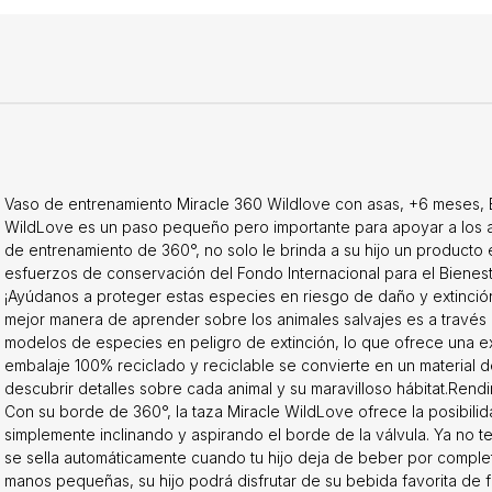
Vaso de entrenamiento Miracle 360 ​​Wildlove con asas, +6 meses, 
WildLove es un paso pequeño pero importante para apoyar a los an
de entrenamiento de 360°, no solo le brinda a su hijo un producto 
esfuerzos de conservación del Fondo Internacional para el Bienesta
¡Ayúdanos a proteger estas especies en riesgo de daño y extinci
mejor manera de aprender sobre los animales salvajes es a través 
modelos de especies en peligro de extinción, lo que ofrece una ex
embalaje 100% reciclado y reciclable se convierte en un material d
descubrir detalles sobre cada animal y su maravilloso hábitat.Ren
Con su borde de 360°, la taza Miracle WildLove ofrece la posibili
simplemente inclinando y aspirando el borde de la válvula. Ya no 
se sella automáticamente cuando tu hijo deja de beber por complet
manos pequeñas, su hijo podrá disfrutar de su bebida favorita de fo