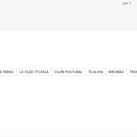
DE FRENO
LG OLED 77C44LA
COJÍN POSTURAL
TÉ ALIVIA
RIBOMAG
TRO