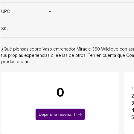
UPC
-
SKU
-
¿Qué piensas sobre Vaso entrenador Miracle 360 Wildlove con asa
tus propias experiencias o lee las de otros. Ten en cuenta que Com
producto o no.
0
1
2
3
Dejar una reseña
5