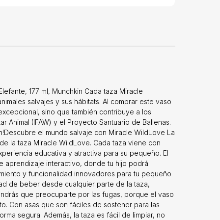
Elefante, 177 ml, Munchkin Cada taza Miracle
imales salvajes y sus hábitats. Al comprar este vaso
excepcional, sino que también contribuye a los
r Animal (IFAW) y el Proyecto Santuario de Ballenas.
ón!Descubre el mundo salvaje con Miracle WildLove La
de la taza Miracle WildLove. Cada taza viene con
periencia educativa y atractiva para su pequeño. El
e aprendizaje interactivo, donde tu hijo podrá
dimiento y funcionalidad innovadores para tu pequeño
dad de beber desde cualquier parte de la taza,
tendrás que preocuparte por las fugas, porque el vaso
o. Con asas que son fáciles de sostener para las
rma segura. Además, la taza es fácil de limpiar, no