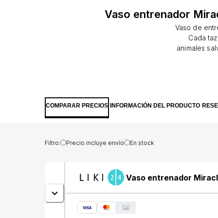
Vaso entrenador Mirac
Vaso de entr
Cada taz
animales sal
brinda a su
conservación 
de Ballenas.
mundo sal
salvajes es 
COMPARAR PRECIOS
INFORMACIÓN DEL PRODUCTO
RES
en pelig
pequeño. El e
interacti
hábitat.Rend
Filtro:
Precio incluye envío
En stock
taza Mirac
simplemente
por las fug
Vaso entrenador Miracl
completo. 
disfrutar 
contiene 